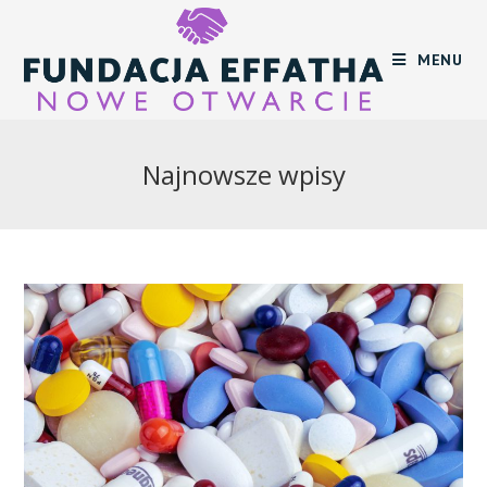
Skip
to
MENU
content
Najnowsze wpisy