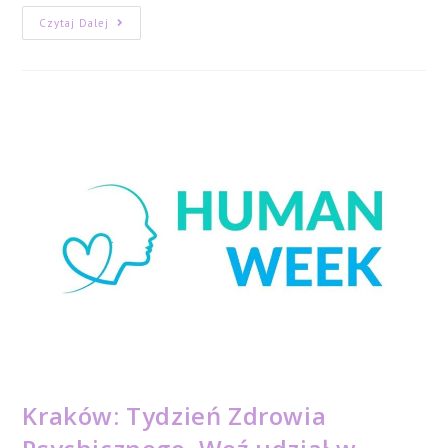
V
Czytaj Dalej
Marsz
Żółtej
Wstążki
–
Fundacja
EFkropka
Kraków: Tydzień Zdrowia