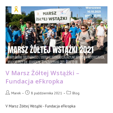
Popularne
Tabletki
Dla
Osób
Mających
Problemy
Z
Psychiką
V Marsz Żółtej Wstążki –
Fundacja eFkropka
Post
Post
Post
Marek
8 października 2021
Blog
author:
published:
category:
V Marsz Żółtej Wstążki - Fundacja eFkropka