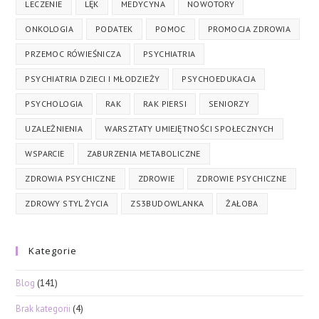
LECZENIE
LĘK
MEDYCYNA
NOWOTORY
ONKOLOGIA
PODATEK
POMOC
PROMOCJA ZDROWIA
PRZEMOC RÓWIEŚNICZA
PSYCHIATRIA
PSYCHIATRIA DZIECI I MŁODZIEŻY
PSYCHOEDUKACJA
PSYCHOLOGIA
RAK
RAK PIERSI
SENIORZY
UZALEŻNIENIA
WARSZTATY UMIEJĘTNOŚCI SPOŁECZNYCH
WSPARCIE
ZABURZENIA METABOLICZNE
ZDROWIA PSYCHICZNE
ZDROWIE
ZDROWIE PSYCHICZNE
ZDROWY STYL ŻYCIA
ZS3BUDOWLANKA
ŻAŁOBA
Kategorie
Blog
(141)
Brak kategorii
(4)