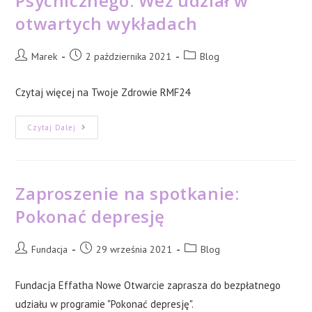
Psychicznego. Weź udział w
otwartych wykładach
Post
Post
Post
Marek
2 października 2021
Blog
author:
published:
category:
Czytaj więcej na Twoje Zdrowie RMF24
Kraków:
Czytaj Dalej
Tydzień
Zdrowia
Psychicznego.
Weź
Udział
W
Zaproszenie na spotkanie:
Otwartych
Wykładach
Pokonać depresję
Post
Post
Post
Fundacja
29 września 2021
Blog
author:
published:
category:
Fundacja Effatha Nowe Otwarcie zaprasza do bezpłatnego
udziału w programie "Pokonać depresję".