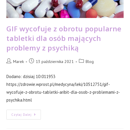
GIF wycofuje z obrotu popularne
tabletki dla osób mających
problemy z psychiką
Post
Post
Post
Marek
13 października 2021
Blog
author:
published:
category:
Dodano: dzisiaj 10:011953
https://zdrowie.wprost.pl/medycyna/leki/10512751/gif-
wycofuje-z-obrotu-tabletki-aribit-dla-osob-z-problemami-z-
psychika.html
GIF
Czytaj Dalej
Wycofuje
Z
Obrotu