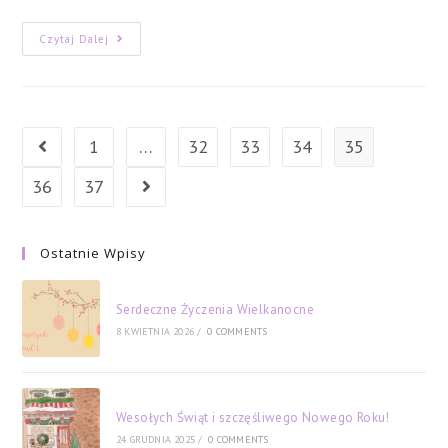
Zaproszenie
Czytaj Dalej
Na
Spotkanie:
Pokonać
Depresję
1
…
32
33
34
35
Go to the previous page
36
37
Go to the next page
Ostatnie Wpisy
Serdeczne Życzenia Wielkanocne
8 KWIETNIA 2026
/
0 COMMENTS
Wesołych Świąt i szczęśliwego Nowego Roku!
24 GRUDNIA 2025
/
0 COMMENTS