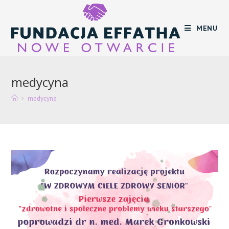
Skip
to
MENU
content
medycyna
>
medycyna