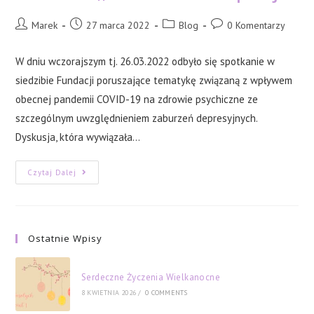
Post
Post
Post
Post
Marek
27 marca 2022
Blog
0 Komentarzy
author:
published:
category:
comments:
W dniu wczorajszym tj. 26.03.2022 odbyło się spotkanie w
siedzibie Fundacji poruszające tematykę związaną z wpływem
obecnej pandemii COVID-19 na zdrowie psychiczne ze
szczególnym uwzględnieniem zaburzeń depresyjnych.
Dyskusja, która wywiązała…
Za
Czytaj Dalej
Nami
Spotkanie
W
Ramach
Projektu
Fundacji
Ostatnie Wpisy
Effatha
Nowe
Otwarcie
,,COVID
Serdeczne Życzenia Wielkanocne
STOP
Depresji”
8 KWIETNIA 2026
/
0 COMMENTS