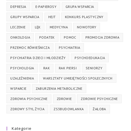
DEPRESJA
E-PAPIEROSY
GRUPA WSPARCIA
GRUPY WSPARCIA
HEJT
KONKURS PLASTYCZNY
LECZENIE
LĘK
MEDYCYNA
NOWOTORY
ONKOLOGIA
PODATEK
POMOC
PROMOCJA ZDROWIA
PRZEMOC RÓWIEŚNICZA
PSYCHIATRIA
PSYCHIATRIA DZIECI I MŁODZIEŻY
PSYCHOEDUKACJA
PSYCHOLOGIA
RAK
RAK PIERSI
SENIORZY
UZALEŻNIENIA
WARSZTATY UMIEJĘTNOŚCI SPOŁECZNYCH
WSPARCIE
ZABURZENIA METABOLICZNE
ZDROWIA PSYCHICZNE
ZDROWIE
ZDROWIE PSYCHICZNE
ZDROWY STYL ŻYCIA
ZS3BUDOWLANKA
ŻAŁOBA
Kategorie