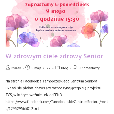
W zdrowym ciele zdrowy Senior
Post
Post
Post
Post
Marek
5 maja 2022
Blog
0 Komentarzy
author:
published:
category:
comments:
Na stronie Facebook'a Tarnobrzeskiego Centrum Seniora
ukazał się plakat dotyczący rozpoczynającego się projektu
TCS, w którym weźmie udział FENO.
https://www.facebook.com/TarnobrzeskieCentrumSeniora/post
s/129529563012161