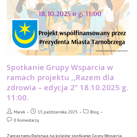
Spotkanie Grupy Wsparcia w
ramach projektu ,,Razem dla
zdrowia – edycja 2” 18.10.2025 g.
11:00.
Post
Post
Post
Marek
15 października 2025
Blog
author:
published:
category:
Post
0 Komentarzy
comments:
Zapraszamy Państwa na kolejne spotkanie Grupy Wsparcia