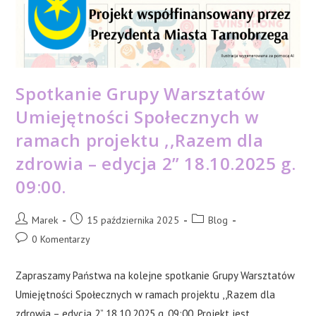
Spotkanie Grupy Warsztatów
Umiejętności Społecznych w
ramach projektu ,,Razem dla
zdrowia – edycja 2” 18.10.2025 g.
09:00.
Post
Post
Post
Marek
15 października 2025
Blog
author:
published:
category:
Post
0 Komentarzy
comments:
Zapraszamy Państwa na kolejne spotkanie Grupy Warsztatów
Umiejętności Społecznych w ramach projektu ,,Razem dla
zdrowia – edycja 2” 18.10.2025 g. 09:00. Projekt jest