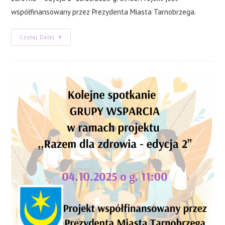
współfinansowany przez Prezydenta Miasta Tarnobrzega.
Spotkanie
Czytaj Dalej
Grupy
Warsztatów
Umiejętności
Społecznych
W
Ramach
Projektu
,,Razem
Dla
Zdrowia
–
Edycja
2”
18.10.2025
G.
09:00.