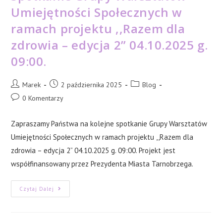
Umiejętności Społecznych w
ramach projektu ,,Razem dla
zdrowia – edycja 2” 04.10.2025 g.
09:00.
Post
Post
Post
Marek
2 października 2025
Blog
author:
published:
category:
Post
0 Komentarzy
comments:
Zapraszamy Państwa na kolejne spotkanie Grupy Warsztatów
Umiejętności Społecznych w ramach projektu ,,Razem dla
zdrowia – edycja 2” 04.10.2025 g. 09:00. Projekt jest
współfinansowany przez Prezydenta Miasta Tarnobrzega.
Spotkanie
Czytaj Dalej
Grupy
Warsztatów
Umiejętności
Społecznych