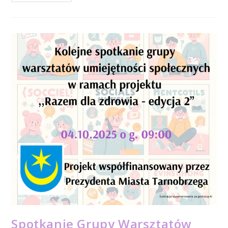
Grupy
Wsparcia
W
Ramach
Projektu
,,Razem
Dla
Zdrowia
–
Edycja
2”
04.10.2025
G.
11:00.
Spotkanie Grupy Warsztatów