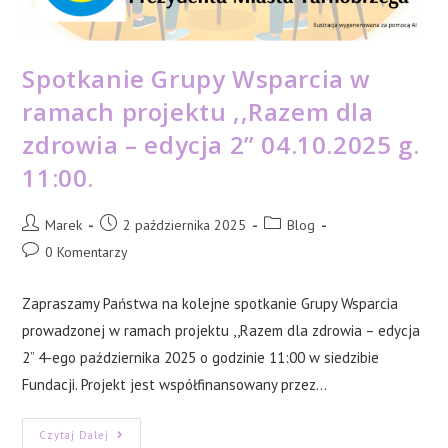
Spotkanie Grupy Wsparcia w
ramach projektu ,,Razem dla
zdrowia – edycja 2” 04.10.2025 g.
11:00.
Post
Post
Post
Marek
2 października 2025
Blog
author:
published:
category:
Post
0 Komentarzy
comments:
Zapraszamy Państwa na kolejne spotkanie Grupy Wsparcia
prowadzonej w ramach projektu ,,Razem dla zdrowia – edycja
2” 4-ego października 2025 o godzinie 11:00 w siedzibie
Fundacji. Projekt jest współfinansowany przez…
Spotkanie
Czytaj Dalej