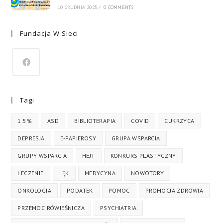
10 GRUDNIA 2025
/
0 COMMENTS
Fundacja W Sieci
Tagi
1.5%
ASD
BIBLIOTERAPIA
COVID
CUKRZYCA
DEPRESJA
E-PAPIEROSY
GRUPA WSPARCIA
GRUPY WSPARCIA
HEJT
KONKURS PLASTYCZNY
LECZENIE
LĘK
MEDYCYNA
NOWOTORY
ONKOLOGIA
PODATEK
POMOC
PROMOCJA ZDROWIA
PRZEMOC RÓWIEŚNICZA
PSYCHIATRIA