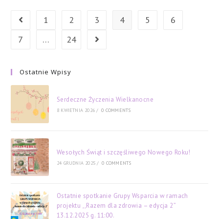
W
Ramach
Projektu
1
2
3
4
5
6
Go to the previous page
,,Razem
Dla
Zdrowia
7
…
24
Go to the next page
–
Edycja
2”
04.10.2025
G.
Ostatnie Wpisy
09:00.
Serdeczne Życzenia Wielkanocne
8 KWIETNIA 2026
/
0 COMMENTS
Wesołych Świąt i szczęśliwego Nowego Roku!
24 GRUDNIA 2025
/
0 COMMENTS
Ostatnie spotkanie Grupy Wsparcia w ramach
projektu ,,Razem dla zdrowia – edycja 2”
13.12.2025 g. 11:00.