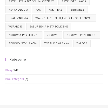
PSYCHIATRIA DZIECI I MŁODZIEŻY
PSYCHOEDUKACJA
PSYCHOLOGIA
RAK
RAK PIERSI
SENIORZY
UZALEŻNIENIA
WARSZTATY UMIEJĘTNOŚCI SPOŁECZNYCH
WSPARCIE
ZABURZENIA METABOLICZNE
ZDROWIA PSYCHICZNE
ZDROWIE
ZDROWIE PSYCHICZNE
ZDROWY STYL ŻYCIA
ZS3BUDOWLANKA
ŻAŁOBA
Kategorie
Blog
(141)
Brak kategorii
(4)