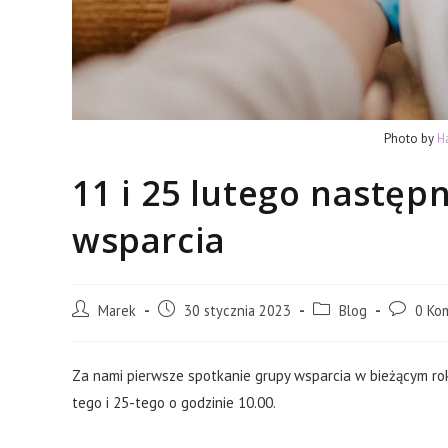
Photo by
H
11 i 25 lutego następ
wsparcia
Post
Post
Post
Post
Marek
30 stycznia 2023
Blog
0 Ko
author:
published:
category:
comments
Za nami pierwsze spotkanie grupy wsparcia w bieżącym r
tego i 25-tego o godzinie 10.00.