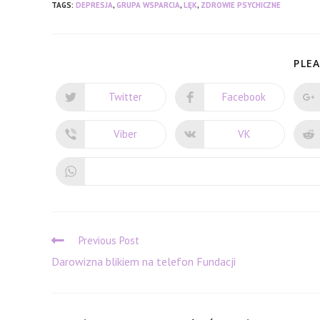
TAGS:
DEPRESJA
,
GRUPA WSPARCIA
,
LĘK
,
ZDROWIE PSYCHICZNE
PLEA
Twitter
Facebook
Opens
Opens
in
in
a
a
new
new
Viber
VK
Opens
Opens
window
window
in
in
a
a
new
new
window
window
Read
Previous Post
more
Darowizna blikiem na telefon Fundacji
articles