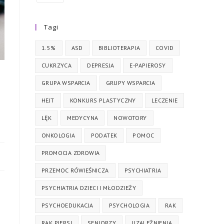
Tagi
1.5%
ASD
BIBLIOTERAPIA
COVID
CUKRZYCA
DEPRESJA
E-PAPIEROSY
GRUPA WSPARCIA
GRUPY WSPARCIA
HEJT
KONKURS PLASTYCZNY
LECZENIE
LĘK
MEDYCYNA
NOWOTORY
ONKOLOGIA
PODATEK
POMOC
PROMOCJA ZDROWIA
PRZEMOC RÓWIEŚNICZA
PSYCHIATRIA
PSYCHIATRIA DZIECI I MŁODZIEŻY
PSYCHOEDUKACJA
PSYCHOLOGIA
RAK
RAK PIERSI
SENIORZY
UZALEŻNIENIA