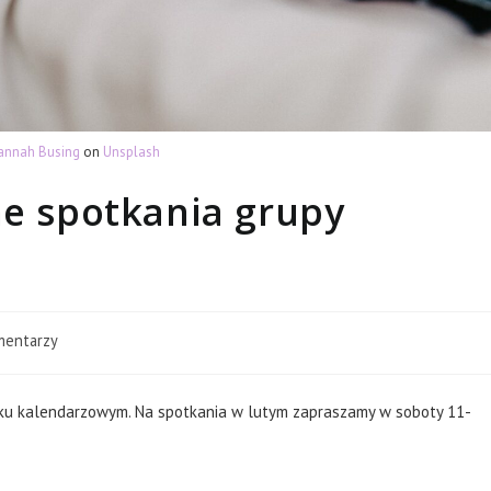
annah Busing
on
Unsplash
ne spotkania grupy
mentarzy
:
oku kalendarzowym. Na spotkania w lutym zapraszamy w soboty 11-