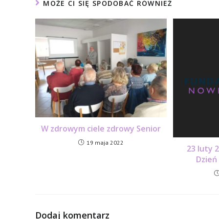
MOŻE CI SIĘ SPODOBAĆ RÓWNIEŻ
W zdrowym ciele zdrowy Senior
19 maja 2022
23 luty 
Dzień
Dodaj komentarz