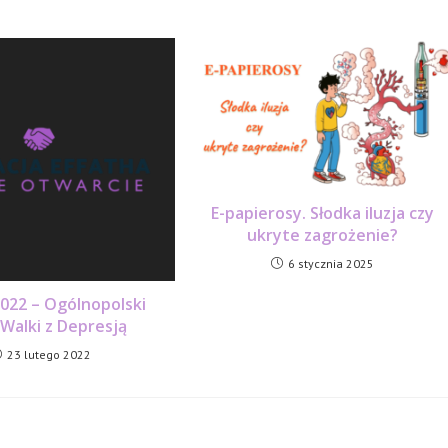
E-papierosy. Słodka iluzja czy
ukryte zagrożenie?
6 stycznia 2025
2022 – Ogólnopolski
 Walki z Depresją
23 lutego 2022