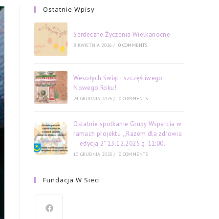
Ostatnie Wpisy
Serdeczne Życzenia Wielkanocne
8 KWIETNIA 2026
/
0 COMMENTS
Wesołych Świąt i szczęśliwego
Nowego Roku!
24 GRUDNIA 2025
/
0 COMMENTS
Ostatnie spotkanie Grupy Wsparcia w
ramach projektu ,,Razem dla zdrowia
– edycja 2” 13.12.2025 g. 11:00.
10 GRUDNIA 2025
/
0 COMMENTS
Fundacja W Sieci