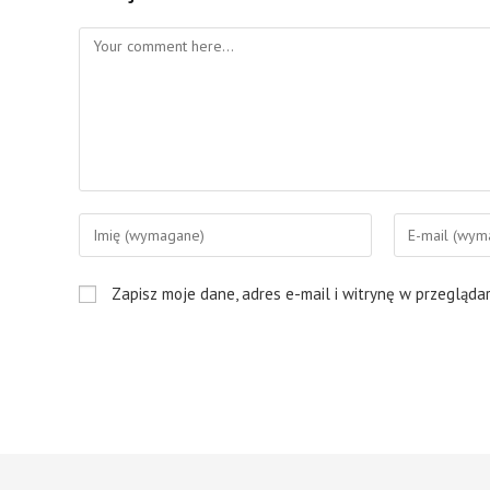
Comment
Enter
Enter
your
your
name
email
Zapisz moje dane, adres e-mail i witrynę w przegląda
or
address
username
to
to
comment
comment