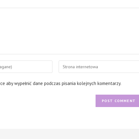
Enter
your
website
rce aby wypełnić dane podczas pisania kolejnych komentarzy.
URL
(optional)