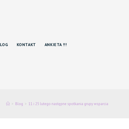
BLOG
KONTAKT
ANKIETA !!!
>
Blog
>
11 i 25 lutego następne spotkania grupy wsparcia