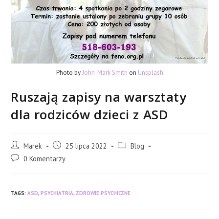
Photo by
John-Mark Smith
on
Unsplash
Ruszają zapisy na warsztaty
dla rodziców dzieci z ASD
Post
Post
Post
Marek
25 lipca 2022
Blog
author:
published:
category:
Post
0 Komentarzy
comments:
TAGS:
ASD
,
PSYCHIATRIA
,
ZDROWIE PSYCHICZNE