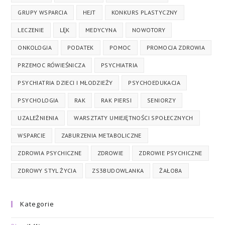
GRUPY WSPARCIA
HEJT
KONKURS PLASTYCZNY
LECZENIE
LĘK
MEDYCYNA
NOWOTORY
ONKOLOGIA
PODATEK
POMOC
PROMOCJA ZDROWIA
PRZEMOC RÓWIEŚNICZA
PSYCHIATRIA
PSYCHIATRIA DZIECI I MŁODZIEŻY
PSYCHOEDUKACJA
PSYCHOLOGIA
RAK
RAK PIERSI
SENIORZY
UZALEŻNIENIA
WARSZTATY UMIEJĘTNOŚCI SPOŁECZNYCH
WSPARCIE
ZABURZENIA METABOLICZNE
ZDROWIA PSYCHICZNE
ZDROWIE
ZDROWIE PSYCHICZNE
ZDROWY STYL ŻYCIA
ZS3BUDOWLANKA
ŻAŁOBA
Kategorie