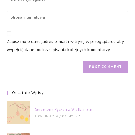
or
your
username
email
Enter
to
address
your
comment
to
website
comment
URL
Zapisz moje dane, adres e-mail i witrynę w przeglądarce aby
(optional)
wypełnić dane podczas pisania kolejnych komentarzy.
Ostatnie Wpisy
Serdeczne Życzenia Wielkanocne
8 KWIETNIA 2026
/
0 COMMENTS