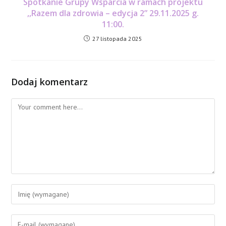
Spotkanie Grupy Wsparcia w ramach projektu
,,Razem dla zdrowia – edycja 2” 29.11.2025 g.
11:00.
27 listopada 2025
Dodaj komentarz
Comment
Enter
your
name
Enter