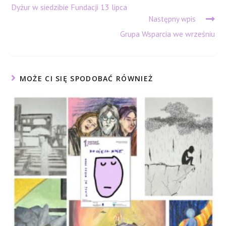
more
Dyżur w siedzibie Fundacji 13 lipca
articles
Następny wpis
Grupa Wsparcia we wrześniu
MOŻE CI SIĘ SPODOBAĆ RÓWNIEŻ