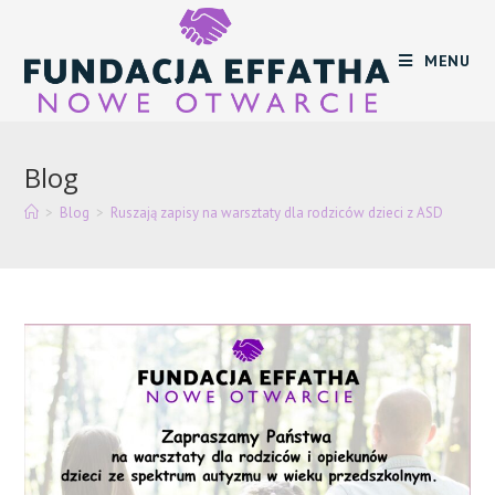
Skip
to
MENU
content
Blog
>
Blog
>
Ruszają zapisy na warsztaty dla rodziców dzieci z ASD