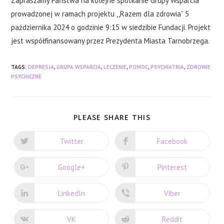
Zapraszamy Państwa na kolejne spotkanie Grupy Wsparcia
prowadzonej w ramach projektu ,,Razem dla zdrowia” 5
października 2024 o godzinie 9:15 w siedzibie Fundacji. Projekt
jest współfinansowany przez Prezydenta Miasta Tarnobrzega.
TAGS:
DEPRESJA
,
GRUPA WSPARCIA
,
LECZENIE
,
POMOC
,
PSYCHIATRIA
,
ZDROWIE
PSYCHICZNE
SHARE
PLEASE SHARE THIS
THIS
CONTENT
Twitter
Facebook
Opens
Opens
in
in
a
a
new
new
Google+
Pinterest
Opens
Opens
window
window
in
in
a
a
new
new
LinkedIn
Viber
Opens
Opens
window
window
in
in
a
a
new
new
VK
Reddit
Opens
Opens
window
window