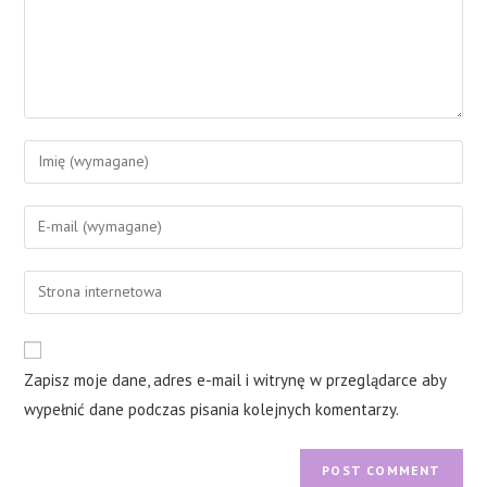
Enter
your
name
Enter
or
your
username
email
Enter
to
address
your
comment
to
website
comment
URL
Zapisz moje dane, adres e-mail i witrynę w przeglądarce aby
(optional)
wypełnić dane podczas pisania kolejnych komentarzy.