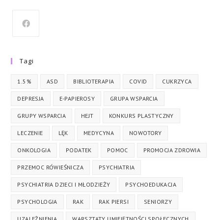
Tagi
1.5%
ASD
BIBLIOTERAPIA
COVID
CUKRZYCA
DEPRESJA
E-PAPIEROSY
GRUPA WSPARCIA
GRUPY WSPARCIA
HEJT
KONKURS PLASTYCZNY
LECZENIE
LĘK
MEDYCYNA
NOWOTORY
ONKOLOGIA
PODATEK
POMOC
PROMOCJA ZDROWIA
PRZEMOC RÓWIEŚNICZA
PSYCHIATRIA
PSYCHIATRIA DZIECI I MŁODZIEŻY
PSYCHOEDUKACJA
PSYCHOLOGIA
RAK
RAK PIERSI
SENIORZY
UZALEŻNIENIA
WARSZTATY UMIEJĘTNOŚCI SPOŁECZNYCH