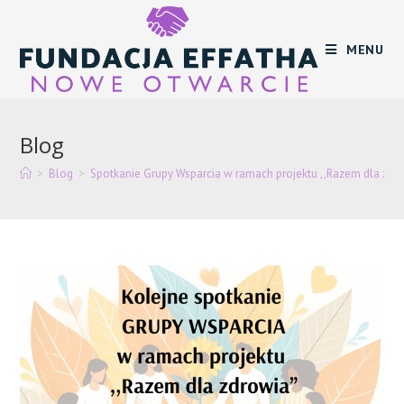
Skip
to
MENU
content
Blog
>
Blog
>
Spotkanie Grupy Wsparcia w ramach projektu ,,Razem dla zdrow