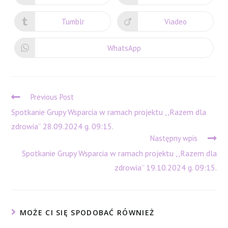
in
in
a
a
new
new
Tumblr
Viadeo
Opens
Opens
window
window
in
in
a
a
new
new
WhatsApp
Opens
window
window
in
a
new
window
Read
Previous Post
more
Spotkanie Grupy Wsparcia w ramach projektu ,,Razem dla
articles
zdrowia” 28.09.2024 g. 09:15.
Następny wpis
Spotkanie Grupy Wsparcia w ramach projektu ,,Razem dla
zdrowia” 19.10.2024 g. 09:15.
MOŻE CI SIĘ SPODOBAĆ RÓWNIEŻ