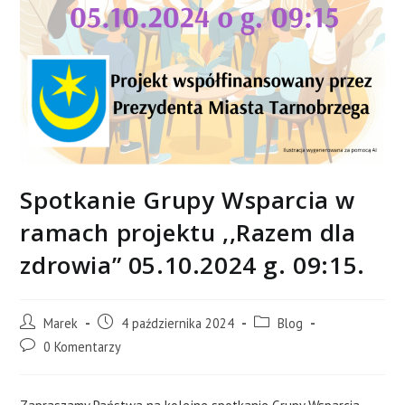
Spotkanie Grupy Wsparcia w
ramach projektu ,,Razem dla
zdrowia” 05.10.2024 g. 09:15.
Post
Post
Post
Marek
4 października 2024
Blog
author:
published:
category:
Post
0 Komentarzy
comments: