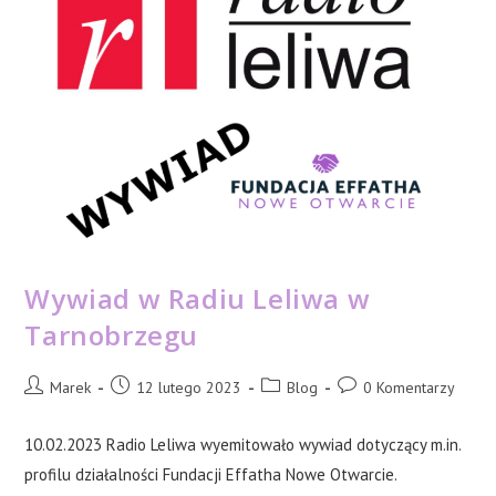
Wywiad w Radiu Leliwa w
Tarnobrzegu
Post
Post
Post
Post
Marek
12 lutego 2023
Blog
0 Komentarzy
author:
published:
category:
comments:
10.02.2023 Radio Leliwa wyemitowało wywiad dotyczący m.in.
profilu działalności Fundacji Effatha Nowe Otwarcie.