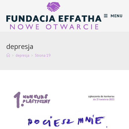
Skip
to
MENU
content
depresja
>
depresja
>
Strona 19