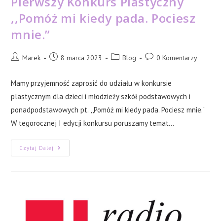
Pierwszy Konkurs Plastyczny
,,Pomóż mi kiedy pada. Pociesz
mnie.”
Post
Post
Post
Post
Marek
8 marca 2023
Blog
0 Komentarzy
author:
published:
category:
comments:
Mamy przyjemność zaprosić do udziału w konkursie
plastycznym dla dzieci i młodzieży szkół podstawowych i
ponadpodstawowych pt. ,,Pomóż mi kiedy pada. Pociesz mnie."
W tegorocznej I edycji konkursu poruszamy temat…
Pierwszy
Czytaj Dalej
Konkurs
Plastyczny
,,Pomóż
Mi
Kiedy
Pada.
Pociesz
Mnie.”