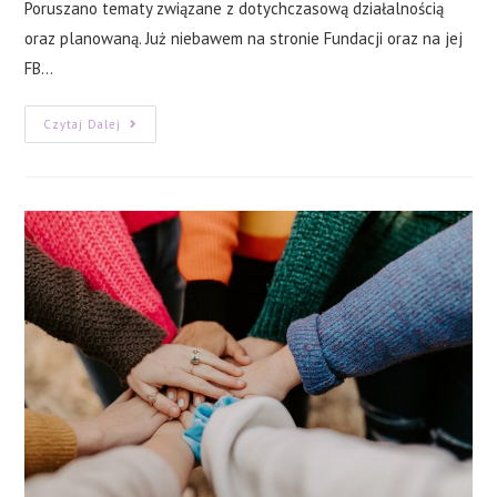
Poruszano tematy związane z dotychczasową działalnością
oraz planowaną. Już niebawem na stronie Fundacji oraz na jej
FB…
Wywiad
Czytaj Dalej
W
Radiu
Leliwa
W
Tarnobrzegu