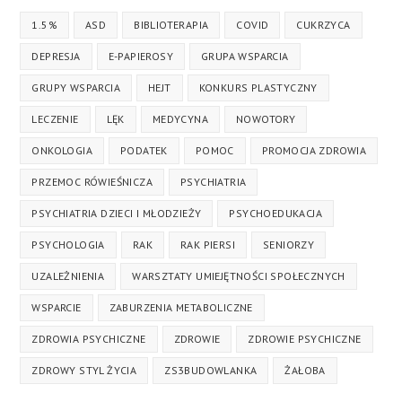
1.5%
ASD
BIBLIOTERAPIA
COVID
CUKRZYCA
DEPRESJA
E-PAPIEROSY
GRUPA WSPARCIA
GRUPY WSPARCIA
HEJT
KONKURS PLASTYCZNY
LECZENIE
LĘK
MEDYCYNA
NOWOTORY
ONKOLOGIA
PODATEK
POMOC
PROMOCJA ZDROWIA
PRZEMOC RÓWIEŚNICZA
PSYCHIATRIA
PSYCHIATRIA DZIECI I MŁODZIEŻY
PSYCHOEDUKACJA
PSYCHOLOGIA
RAK
RAK PIERSI
SENIORZY
UZALEŻNIENIA
WARSZTATY UMIEJĘTNOŚCI SPOŁECZNYCH
WSPARCIE
ZABURZENIA METABOLICZNE
ZDROWIA PSYCHICZNE
ZDROWIE
ZDROWIE PSYCHICZNE
ZDROWY STYL ŻYCIA
ZS3BUDOWLANKA
ŻAŁOBA