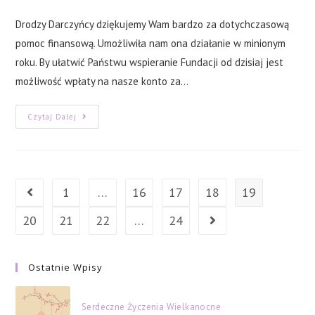
author:
published:
category:
comments:
Drodzy Darczyńcy dziękujemy Wam bardzo za dotychczasową
pomoc finansową. Umożliwiła nam ona działanie w minionym
roku. By ułatwić Państwu wspieranie Fundacji od dzisiaj jest
możliwość wpłaty na nasze konto za…
Darowizna
Czytaj Dalej
Blikiem
Na
Telefon
Fundacji
1
…
16
17
18
19
Go to the previous page
20
21
22
…
24
Go to the next page
Ostatnie Wpisy
Serdeczne Życzenia Wielkanocne