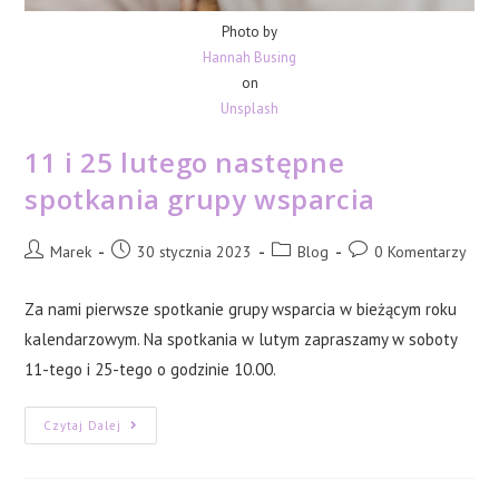
Photo by
Hannah Busing
on
Unsplash
11 i 25 lutego następne
spotkania grupy wsparcia
Post
Post
Post
Post
Marek
30 stycznia 2023
Blog
0 Komentarzy
author:
published:
category:
comments:
Za nami pierwsze spotkanie grupy wsparcia w bieżącym roku
kalendarzowym. Na spotkania w lutym zapraszamy w soboty
11-tego i 25-tego o godzinie 10.00.
11
Czytaj Dalej
I
25
Lutego
Następne